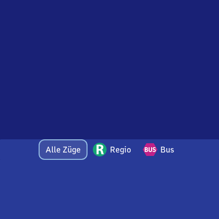
Alle Züge
Regio
Bus
Bei Fragen oder Feedback zu dieser Abfahrtstafel
wenden Sie sich gerne per E-Mail an