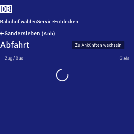
Bahnhof wählen
Service
Entdecken
Sandersleben
Sandersleben
(Anh)
(Anhalt)
Abfahrt
Zu Ankünften wechseln
Zug / Bus
Gleis
Wird
geladen…