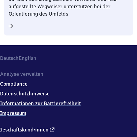
aufgestellte Wegweiser unterstützen bei der
Orientierung des Umfelds
Deutsch
English
Analyse verwalten
Compliance
Datenschutzhinweise
Informationen zur Barrierefreiheit
Impressum
externer
Geschäftskund:innen
Link