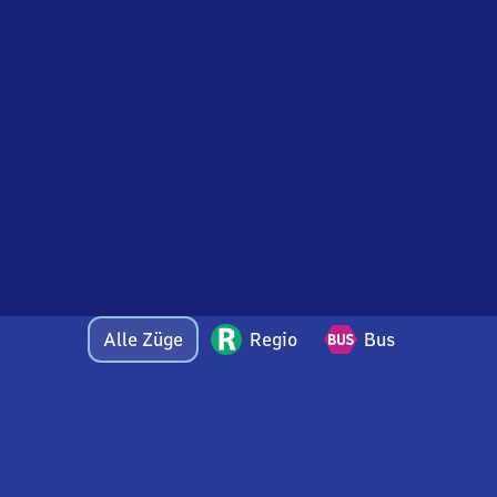
Alle Züge
Regio
Bus
Bei Fragen oder Feedback zu dieser Abfahrtstafel
wenden Sie sich gerne per E-Mail an