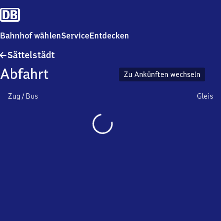
Bahnhof wählen
Service
Entdecken
Sättelstädt
Sättelstädt
Abfahrt
Zu Ankünften wechseln
Zug / Bus
Gleis
Wird
geladen…