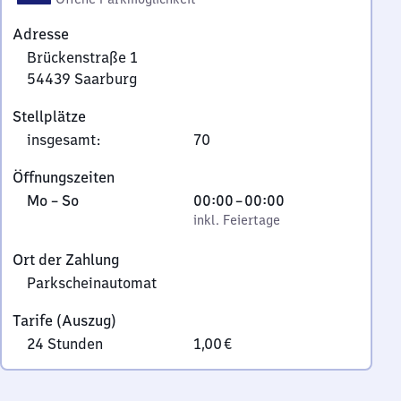
Adresse
Brückenstraße 1
54439
Saarburg
Brückenstraße
Stellplätze
1,
insgesamt
:
70
5
4
Öffnungszeiten
4
Montag
,
Von
Mo
–
So
00:00
–
00:00
3
bis
inkl. Feiertage
0
inkl. Feiertage
9
Sonntag
Uhr
Saarburg
Ort der Zahlung
bis
Parkscheinautomat
0
Uhr
Tarife (Auszug)
24 Stunden
1,00 €