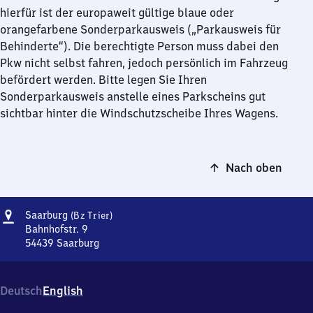
hierfür ist der europaweit gültige blaue oder
orangefarbene Sonderparkausweis („Parkausweis für
Behinderte“). Die berechtigte Person muss dabei den
Pkw nicht selbst fahren, jedoch persönlich im Fahrzeug
befördert werden. Bitte legen Sie Ihren
Sonderparkausweis anstelle eines Parkscheins gut
sichtbar hinter die Windschutzscheibe Ihres Wagens.
Nach oben
Adresse
Saarburg
Saarburg
(Bz Trier)
(Bezirk
Bahnhofstr. 9
Trier)
54439
Saarburg
Saarburg
(Bezirk
Trier),
Deutsch
English
Bahnhofstr.
9,