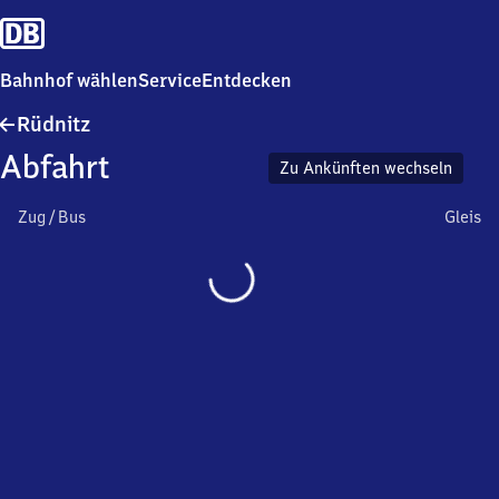
Bahnhof wählen
Service
Entdecken
Rüdnitz
Rüdnitz
Abfahrt
Zu Ankünften wechseln
Zug / Bus
Gleis
Wird
geladen…