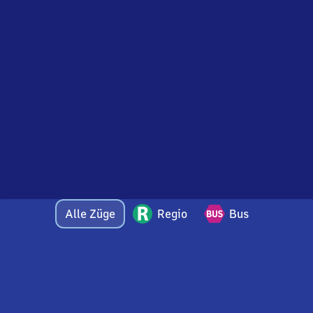
Alle Züge
Regio
Bus
Bei Fragen oder Feedback zu dieser Abfahrtstafel
wenden Sie sich gerne per E-Mail an