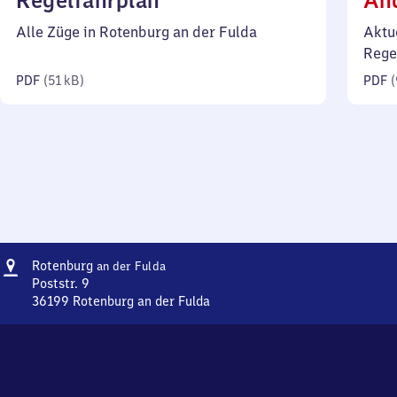
Regelfahrplan
Än
51
Alle Züge in Rotenburg an der Fulda
Aktu
Kilobyte)
Rege
PDF
(
51 kB
)
PDF
(
Adresse
Rotenburg
Rotenburg
an der Fulda
an der
Poststr. 9
Fulda
36199
Rotenburg an der Fulda
Rotenburg
an der
Fulda,
Poststr.
9,