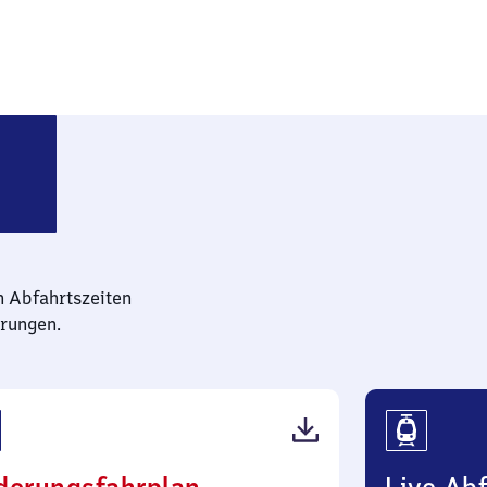
burg an der Fulda
n Abfahrtszeiten
rungen.
(PDF,