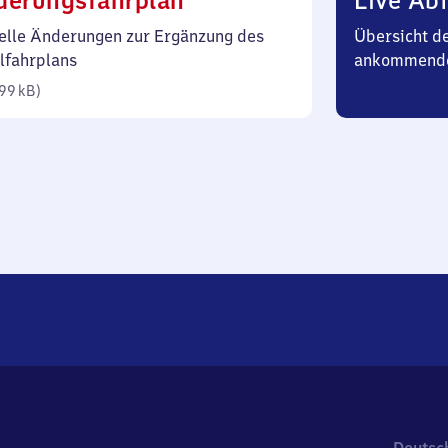
derungsfahrplan
Live Abf
99
elle Änderungen zur Ergänzung des
Übersicht d
Kilobyte)
lfahrplans
ankommend
99 kB
)