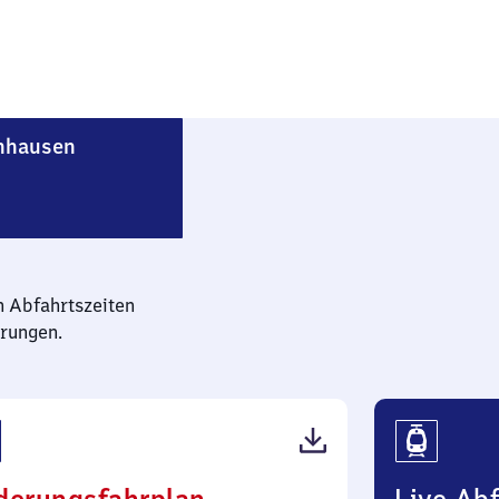
Rotenburg an der Fulda-Lispenhausen
nhausen
n Abfahrtszeiten
rungen.
(PDF,