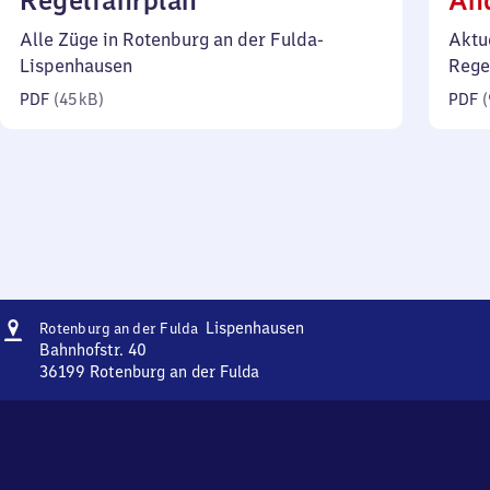
Regelfahrplan
Än
45
Alle Züge in Rotenburg an der Fulda-
Aktu
Kilobyte)
Lispenhausen
Rege
PDF
(
45 kB
)
PDF
(
Adresse
Rotenburg
Lispenhausen
Rotenburg an der Fulda
an der
Bahnhofstr. 40
Fulda-
36199
Rotenburg an der Fulda
Rotenburg
Lispenhausen
an der
Fulda-
Lispenhausen,
Bahnhofstr.