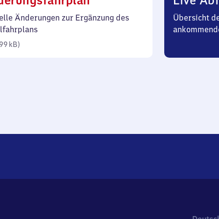
derungsfahrplan
Live Abf
99
elle Änderungen zur Ergänzung des
Übersicht d
Kilobyte)
lfahrplans
ankommend
99 kB
)