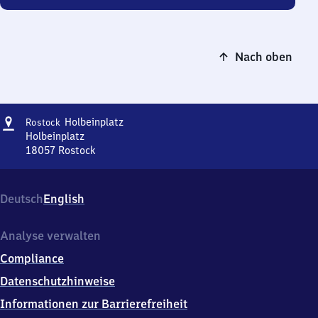
Nach oben
Adresse
Rostock
Holbeinplatz
Rostock
Holbeinplatz
Holbeinplatz
18057
Rostock
Rostock
Holbeinplatz,
Holbeinplatz,
Deutsch
English
1
8
0
Analyse verwalten
5
Compliance
7
Rostock
Datenschutzhinweise
Informationen zur Barrierefreiheit