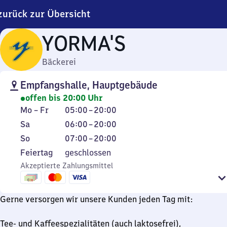
zurück zur Übersicht
YORMA'S
Bäckerei
Empfangshalle, Hauptgebäude
offen bis 20:00 Uhr
Montag
Von
Mo
–
Fr
05:00
–
20:00
bis
5
Samstag
Von
Sa
06:00
–
20:00
Freitag
Uhr
6
Sonntag
Von
So
07:00
–
20:00
bis
Uhr
7
Feiertag
Feiertag
geschlossen
20
bis
Uhr
Akzeptierte Zahlungsmittel
Uhr
20
bis
Uhr
20
Uhr
Gerne versorgen wir unsere Kunden jeden Tag mit:
Tee- und Kaffeespezialitäten (auch laktosefrei),