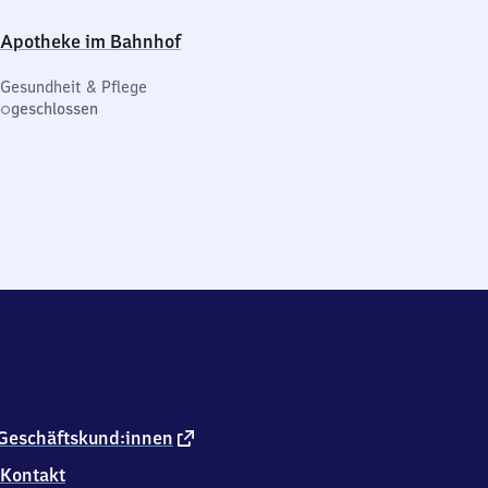
Apotheke im Bahnhof
Gesundheit & Pflege
geschlossen
externer
Geschäftskund:innen
Link
Kontakt