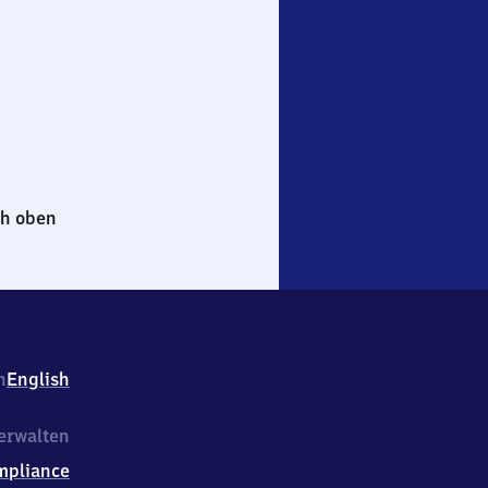
h oben
h
English
erwalten
mpliance