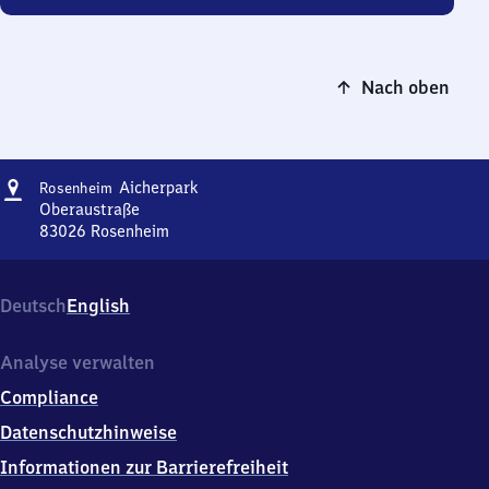
Nach oben
Adresse
Rosenheim
Aicherpark
Rosenheim
Aicherpark
Oberaustraße
83026
Rosenheim
Rosenheim
Aicherpark,
Oberaustraße,
Deutsch
English
8
3
0
Analyse verwalten
2
Compliance
6
Rosenheim
Datenschutzhinweise
Informationen zur Barrierefreiheit