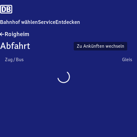
Bahnhof wählen
Service
Entdecken
Roigheim
Roigheim
Abfahrt
Zu Ankünften wechseln
Zug / Bus
Gleis
Wird
geladen…