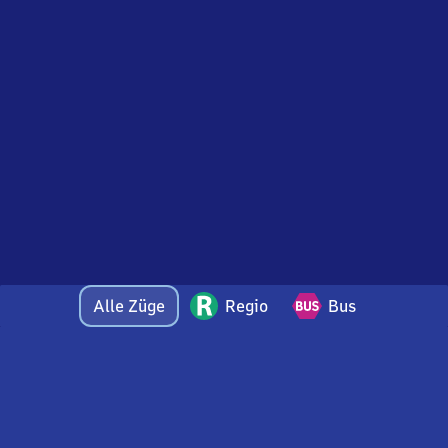
Alle Züge
Regio
Bus
Bei Fragen oder Feedback zu dieser Abfahrtstafel
wenden Sie sich gerne per E-Mail an