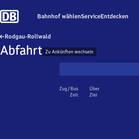
Bahnhof wählen
Service
Entdecken
Rodgau-Rollwald
Rodgau-Rollwald
Abfahrt
Zu Ankünften wechseln
Zug / Bus
Über
Zeit
Ziel