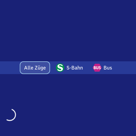
Alle Züge
S-Bahn
Bus
Wird
geladen…