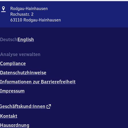
Adresse
Rodgau-
Rodgau-Hainhausen
Hainhausen
Rochusstr. 2
63110
Rodgau-Hainhausen
Rodgau-
Hainhausen,
Rochusstr.
Deutsch
English
2,
6
3
Analyse verwalten
1
Compliance
1
0
Datenschutzhinweise
Rodgau-
Informationen zur Barrierefreiheit
Hainhausen
Impressum
externer
Geschäftskund:innen
Link
Kontakt
Hausordnung