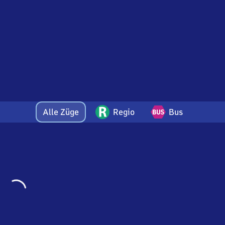
Alle Züge
Regio
Bus
Wird
geladen…