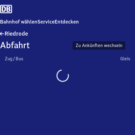
Bahnhof wählen
Service
Entdecken
Riedrode
Riedrode
Abfahrt
Zu Ankünften wechseln
Zug / Bus
Gleis
Wird
geladen…