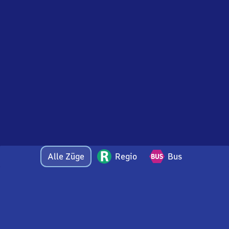
Alle Züge
Regio
Bus
Bei Fragen oder Feedback zu dieser Abfahrtstafel
wenden Sie sich gerne per E-Mail an