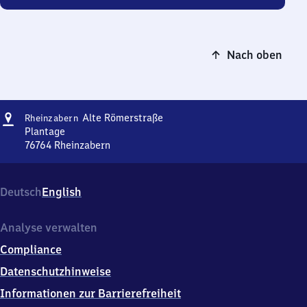
Nach oben
Adresse
Rheinzabern
Alte Römerstraße
Rheinzabern
Alte
Plantage
Römerstraße
76764
Rheinzabern
Rheinzabern
Alte
Römerstraße,
Deutsch
English
Plantage,
7
6
Analyse verwalten
7
Compliance
6
4
Datenschutzhinweise
Rheinzabern
Informationen zur Barrierefreiheit