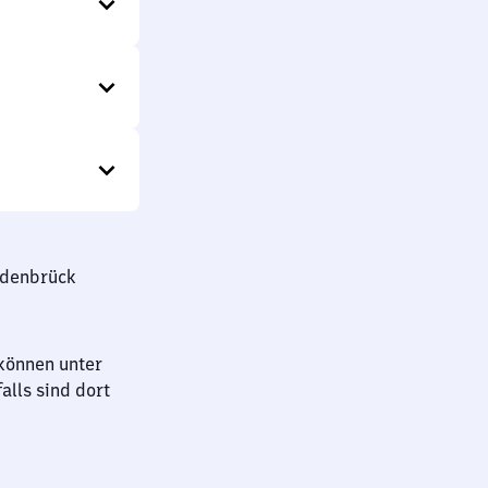
edenbrück
können unter
lls sind dort