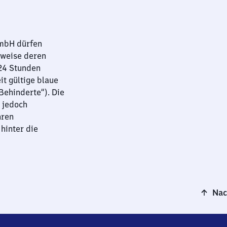
GmbH dürfen
sweise deren
 24 Stunden
it gültige blaue
ehinderte“). Die
 jedoch
hren
hinter die
Nac