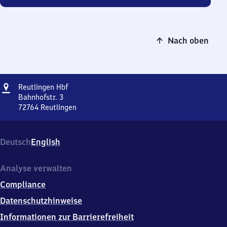
Nach oben
Adresse
Reutlingen
Reutlingen Hbf
Hauptbahnhof
Bahnhofstr. 3
72764
Reutlingen
Reutlingen
Hauptbahnhof,
Bahnhofstr.
Deutsch
English
3,
7
2
Analyse verwalten
7
Compliance
6
4
Datenschutzhinweise
Reutlingen
Informationen zur Barrierefreiheit