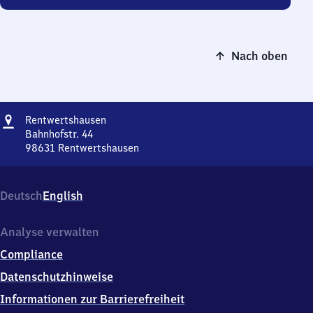
Nach oben
Adresse
Rentwertshausen
Rentwertshausen
Bahnhofstr. 44
98631
Rentwertshausen
Rentwertshausen,
Bahnhofstr.
44,
Deutsch
English
9
8
6
Analyse verwalten
3
Compliance
1
Rentwertshausen
Datenschutzhinweise
Informationen zur Barrierefreiheit