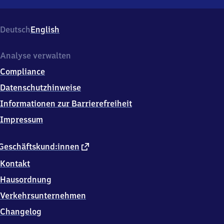
Reisen
(Hessen),
Wehrstraße
Deutsch
English
7,
6
9
Analyse verwalten
4
Compliance
8
8
Datenschutzhinweise
Birkenau-
Informationen zur Barrierefreiheit
Reisen
Impressum
externer
Geschäftskund:innen
Link
Kontakt
Hausordnung
Verkehrsunternehmen
Changelog