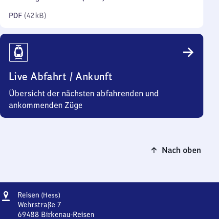
Kilobyte)
PDF
(
42 kB
)
Live Abfahrt / Ankunft
Übersicht der nächsten abfahrenden und
ankommenden Züge
Nach oben
Adresse
Reisen
Reisen
(Hess)
(Hessen)
Wehrstraße 7
69488
Birkenau-Reisen