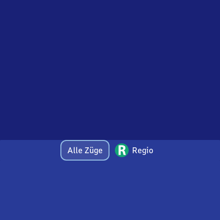
Alle Züge
Regio
Bei Fragen oder Feedback zu dieser Abfahrtstafel
wenden Sie sich gerne per E-Mail an