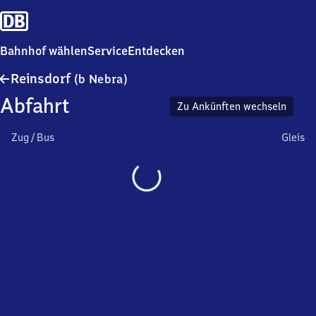
Bahnhof wählen
Service
Entdecken
Reinsdorf
Reinsdorf
(b Nebra)
(bei
Abfahrt
Nebra)
Zu Ankünften wechseln
Zug / Bus
Gleis
Wird
geladen…