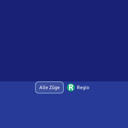
Alle Züge
Regio
Bei Fragen oder Feedback zu dieser Abfahrtstafel
wenden Sie sich gerne per E-Mail an