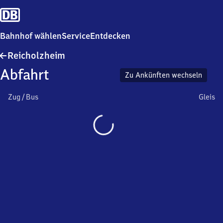
Bahnhof wählen
Service
Entdecken
Reicholzheim
Reicholzheim
Abfahrt
Zu Ankünften wechseln
Zug / Bus
Gleis
Wird
geladen…