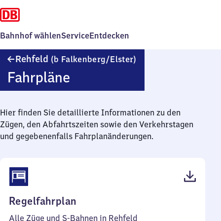
Bahnhof wählen
Service
Entdecken
Rehfeld
Rehfeld
(b Falkenberg/​Elster)
(bei
Fahrpläne
Falkenberg/Elster)
Hier finden Sie detaillierte Informationen zu den
Zügen, den Abfahrtszeiten sowie den Verkehrstagen
und gegebenenfalls Fahrplanänderungen.
(PDF,
Regelfahrplan
38
Alle Züge und S-Bahnen in Rehfeld