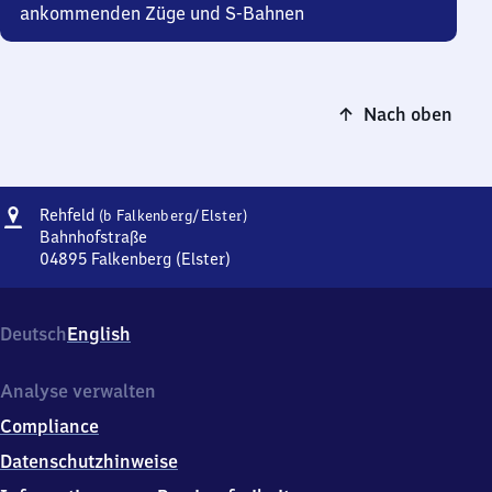
ankommenden Züge und S-Bahnen
Nach oben
Adresse
Rehfeld
Rehfeld
(b Falkenberg/​Elster)
(bei
Bahnhofstraße
Falkenberg/Elster)
04895
Falkenberg (Elster)
Rehfeld
(bei
Falkenberg/Elster),
Deutsch
English
Bahnhofstraße,
0
4
Analyse verwalten
8
Compliance
9
5
Datenschutzhinweise
Falkenberg