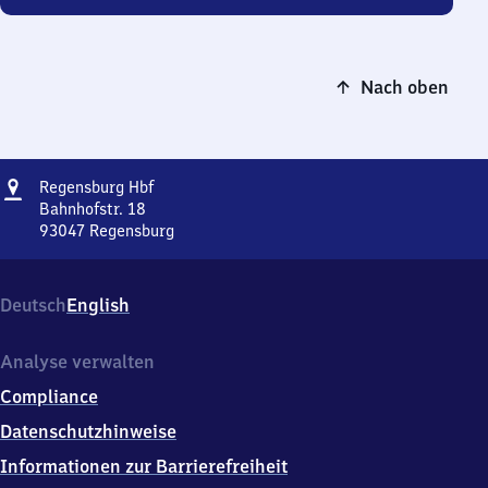
Nach oben
Adresse
Regensburg
Regensburg Hbf
Hauptbahnhof
Bahnhofstr. 18
93047
Regensburg
Regensburg
Hauptbahnhof,
Bahnhofstr.
Deutsch
English
18,
9
3
Analyse verwalten
0
Compliance
4
7
Datenschutzhinweise
Regensburg
Informationen zur Barrierefreiheit