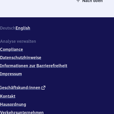
Nach oben
Deutsch
English
Analyse verwalten
Compliance
Datenschutzhinweise
Informationen zur Barrierefreiheit
Impressum
externer
Geschäftskund:innen
Link
Kontakt
Hausordnung
Verkehrsunternehmen