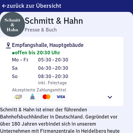
zurück zur Übersicht
Schmitt & Hahn
Presse & Buch
Empfangshalle, Hauptgebäude
offen bis 20:30 Uhr
Montag
Von
Mo
–
Fr
05:30
–
20:30
bis
5
Samstag
Von
Sa
06:30
–
20:30
Freitag
Uhr
6
Sonntag
,
Von
So
08:30
–
20:30
30
Uhr
inkl. Feiertage
8
inkl. Feiertage
bis
30
Akzeptierte Zahlungsmittel
Uhr
20
bis
30
Uhr
20
bis
30
Schmitt & Hahn ist einer der führenden
Uhr
20
Bahnhofsbuchhändler in Deutschland. Gegründet vor
30
Uhr
über 180 Jahren verbindet sich in unserem
30
Unternehmen mit Firmenzentrale in Heidelberg heute