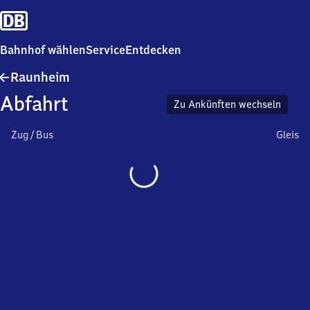
Bahnhof wählen
Service
Entdecken
Raunheim
Raunheim
Abfahrt
Zu Ankünften wechseln
Zug / Bus
Gleis
Wird
geladen…