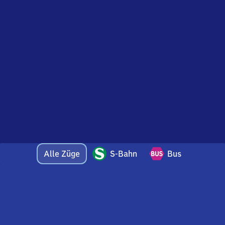
Alle Züge
S-Bahn
Bus
Bei Fragen oder Feedback zu dieser Abfahrtstafel
wenden Sie sich gerne per E-Mail an