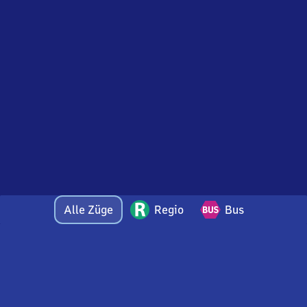
Alle Züge
Regio
Bus
Bei Fragen oder Feedback zu dieser Abfahrtstafel
wenden Sie sich gerne per E-Mail an