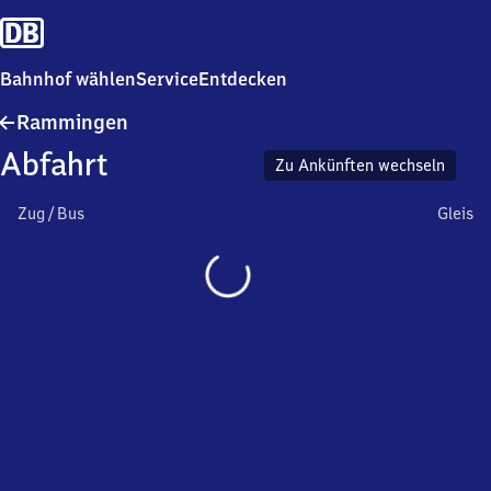
Bahnhof wählen
Service
Entdecken
Rammingen
Rammingen
Abfahrt
Zu Ankünften wechseln
Zug / Bus
Gleis
Wird
geladen…