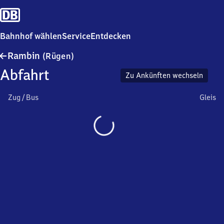
Bahnhof wählen
Service
Entdecken
Rambin
Rambin
(Rügen)
(Rügen)
Abfahrt
Zu Ankünften wechseln
Zug / Bus
Gleis
Wird
geladen…