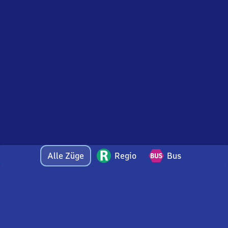
Alle Züge
Regio
Bus
Bei Fragen oder Feedback zu dieser Abfahrtstafel
wenden Sie sich gerne per E-Mail an