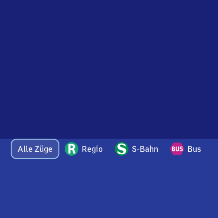
Alle Züge
Regio
S-Bahn
Bus
Bei Fragen oder Feedback zu dieser Abfahrtstafel
wenden Sie sich gerne per E-Mail an