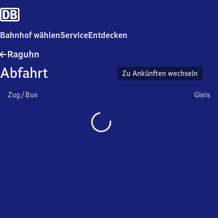
Bahnhof wählen
Service
Entdecken
Raguhn
Raguhn
Abfahrt
Zu Ankünften wechseln
Zug / Bus
Gleis
Wird
geladen…