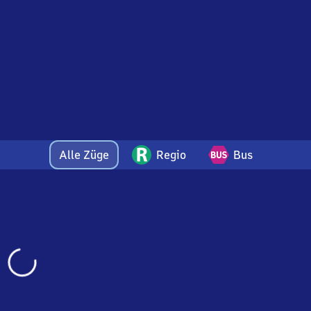
Alle Züge
Regio
Bus
Wird
geladen…