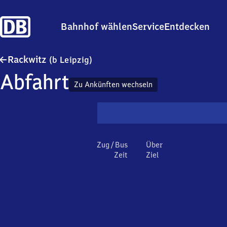
Bahnhof wählen
Service
Entdecken
Rackwitz (bei Leipzig)
Rackwitz
(b Leipzig)
Abfahrt
Zu Ankünften wechseln
Zug / Bus
Über
Zeit
Ziel