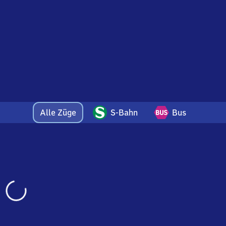
Alle Züge
S-Bahn
Bus
Wird
geladen…