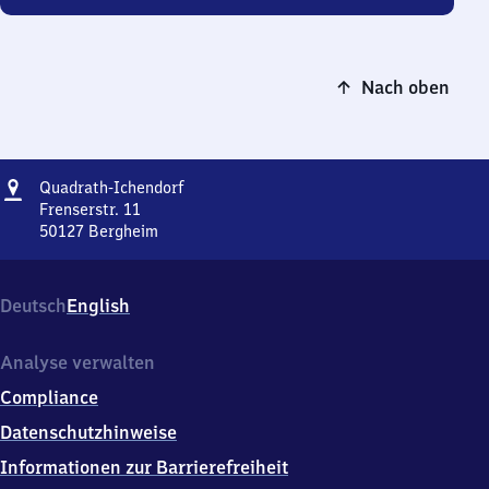
Nach oben
Adresse
Quadrath-
Quadrath-Ichendorf
Ichendorf
Frenserstr. 11
50127
Bergheim
Quadrath-
Ichendorf,
Frenserstr.
Deutsch
English
11,
5
0
Analyse verwalten
1
Compliance
2
7
Datenschutzhinweise
Bergheim
Informationen zur Barrierefreiheit