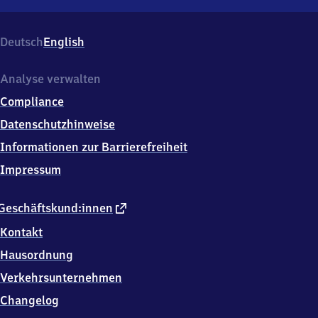
Putzkau,
Am
Viadukt
Deutsch
English
7,
0
1
Analyse verwalten
8
Compliance
7
7
Datenschutzhinweise
Schmölln
Informationen zur Barrierefreiheit
-
Putzkau
Impressum
externer
Geschäftskund:innen
Link
Kontakt
Hausordnung
Verkehrsunternehmen
Changelog