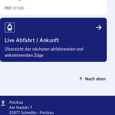
Kilobyte)
PDF
(
37 kB
)
Live Abfahrt / Ankunft
Übersicht der nächsten abfahrenden und
ankommenden Züge
Nach oben
Adresse
Putzkau
Putzkau
Am Viadukt 7
01877
Schmölln - Putzkau