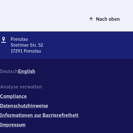
Nach oben
Adresse
Prenzlau
Prenzlau
Stettiner Str. 52
17291
Prenzlau
Prenzlau,
Stettiner
Str.
Deutsch
English
52,
1
7
Analyse verwalten
2
Compliance
9
1
Datenschutzhinweise
Prenzlau
Informationen zur Barrierefreiheit
Impressum