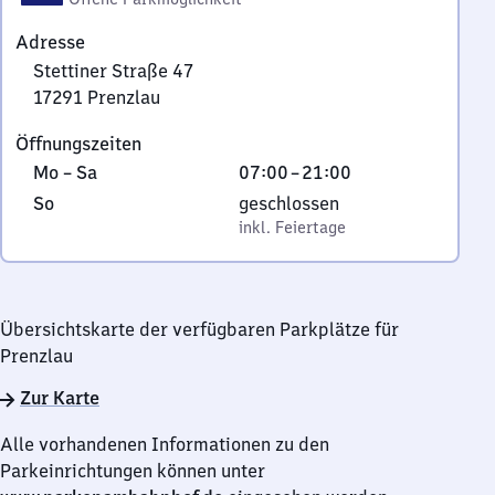
Adresse
Stettiner Straße 47
17291
Prenzlau
Stettiner
Öffnungszeiten
Straße
Montag
Von
Mo
–
Sa
07:00
–
21:00
47,
bis
7
1
Sonntag
,
So
geschlossen
Samstag
Uhr
7
inkl. Feiertage
inkl. Feiertage
bis
2
21
9
Uhr
1
Übersichtskarte der verfügbaren Parkplätze für
Prenzlau
Prenzlau
Zur Karte
Alle vorhandenen Informationen zu den
Parkeinrichtungen können unter