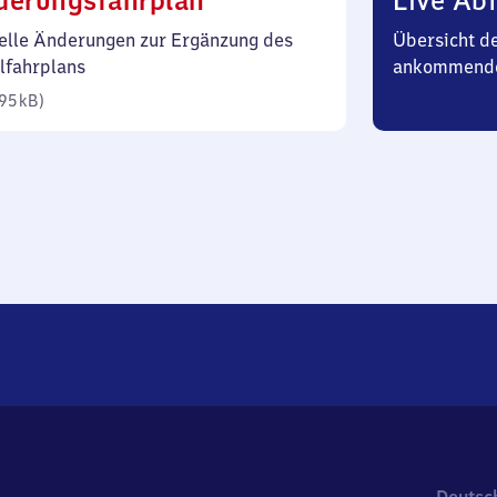
derungsfahrplan
Live Abf
95
elle Änderungen zur Ergänzung des
Übersicht d
Kilobyte)
lfahrplans
ankommend
95 kB
)