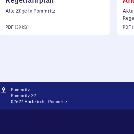
Regelfahrplan
Än
39
Alle Züge in Pommritz
Aktu
Kilobyte)
Rege
PDF
(
39 kB
)
PDF
(
Adresse
Pommritz
Pommritz
Pommritz 22
02627
Hochkirch - Pommritz
Pommritz,
Pommritz
22,
0
2