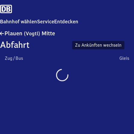
Bahnhof wählen
Service
Entdecken
Plauen
Plauen
Mitte
(Vogtl)
(Vogtland)
Abfahrt
Mitte
Zu Ankünften wechseln
Zug / Bus
Gleis
Wird
geladen…