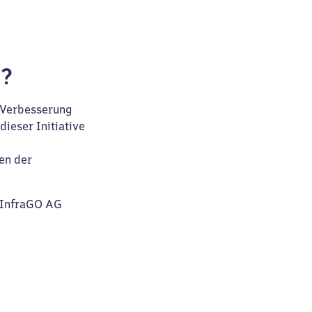
f?
d Verbesserung
ieser Initiative
en der
B InfraGO AG