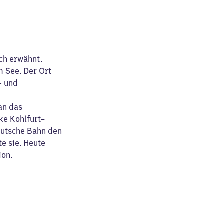
ch erwähnt.
m See. Der Ort
- und
an das
ke Kohlfurt–
Deutsche Bahn den
te sie. Heute
ion.