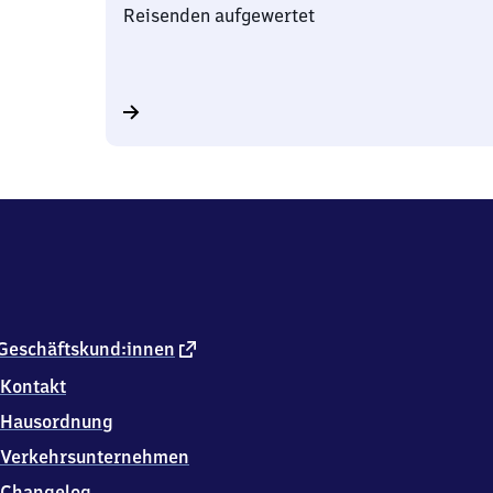
Reisenden aufgewertet
externer
Geschäftskund:innen
Link
Kontakt
Hausordnung
Verkehrsunternehmen
Changelog