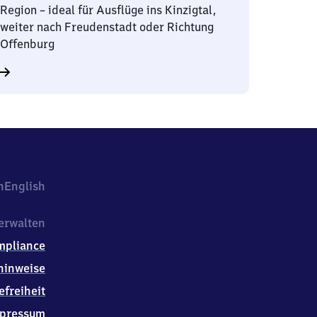
Region – ideal für Ausflüge ins Kinzigtal,
weiter nach Freudenstadt oder Richtung
Offenburg
h
English
erwalten
mpliance
hinweise
efreiheit
pressum