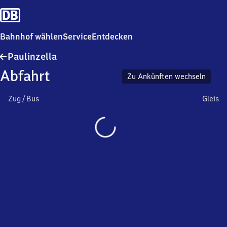
Bahnhof wählen
Service
Entdecken
Paulinzella
Paulinzella
Abfahrt
Zu Ankünften wechseln
Zug / Bus
Gleis
Wird
geladen…