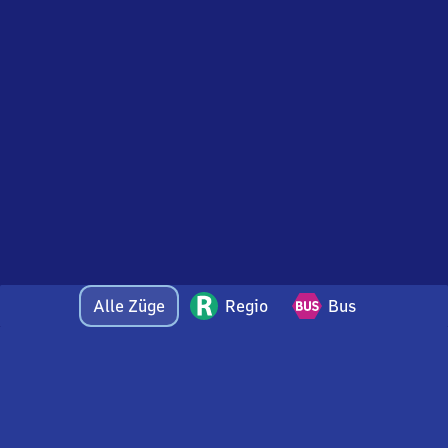
Alle Züge
Regio
Bus
Bei Fragen oder Feedback zu dieser Abfahrtstafel
wenden Sie sich gerne per E-Mail an