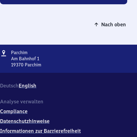
Nach oben
Adresse
Parchim
Parchim
Am Bahnhof 1
19370
Parchim
Parchim,
Am
Bahnhof
Deutsch
English
1,
1
9
Analyse verwalten
3
Compliance
7
0
Datenschutzhinweise
Parchim
Informationen zur Barrierefreiheit