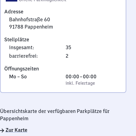
Adresse
Bahnhofstraße 60
91788
Pappenheim
Bahnhofstraße
Stellplätze
60,
insgesamt
:
35
9
1
barrierefrei
:
2
7
Öffnungszeiten
8
Montag
,
Von
Mo
–
So
00:00
–
00:00
8
bis
inkl. Feiertage
0
inkl. Feiertage
Pappenheim
Sonntag
Uhr
bis
0
Übersichtskarte der verfügbaren Parkplätze für
Uhr
Pappenheim
Zur Karte