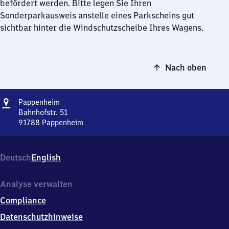
befördert werden. Bitte legen Sie Ihren
Sonderparkausweis anstelle eines Parkscheins gut
sichtbar hinter die Windschutzscheibe Ihres Wagens.
Nach oben
Adresse
Pappenheim
Pappenheim
Bahnhofstr. 51
91788
Pappenheim
Pappenheim,
Bahnhofstr.
51,
Deutsch
English
9
1
7
Analyse verwalten
8
Compliance
8
Pappenheim
Datenschutzhinweise