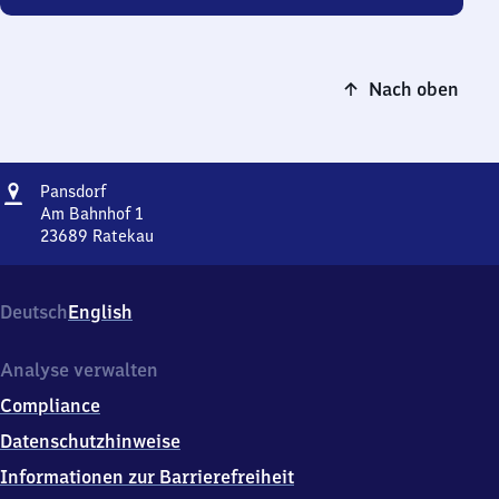
Nach oben
Adresse
Pansdorf
Pansdorf
Am Bahnhof 1
23689
Ratekau
Pansdorf,
Am
Bahnhof
Deutsch
English
1,
2
3
Analyse verwalten
6
Compliance
8
9
Datenschutzhinweise
Ratekau
Informationen zur Barrierefreiheit