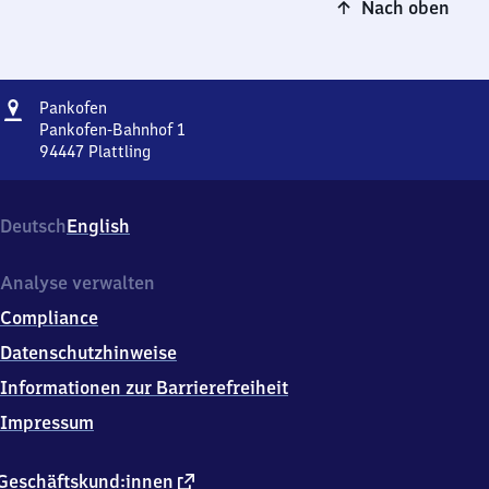
Nach oben
Adresse
Pankofen
Pankofen
Pankofen-Bahnhof 1
94447
Plattling
Pankofen,
Pankofen-
Bahnhof
Deutsch
English
1,
9
4
Analyse verwalten
4
Compliance
4
7
Datenschutzhinweise
Plattling
Informationen zur Barrierefreiheit
Impressum
externer
Geschäftskund:innen