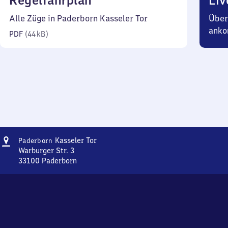
Regelfahrplan
Liv
44
Alle Züge in Paderborn Kasseler Tor
Über
Kilobyte)
anko
PDF
(
44 kB
)
Adresse
Paderborn
Kasseler Tor
Paderborn
Kasseler
Warburger Str. 3
Tor
33100
Paderborn
Paderborn
Kasseler
Tor,
Warburger
Str.
3,