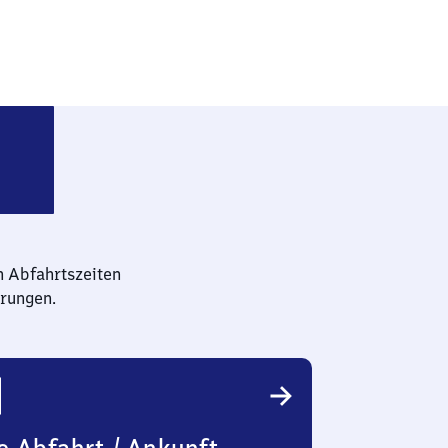
born Kasseler Tor
n Abfahrtszeiten
rungen.