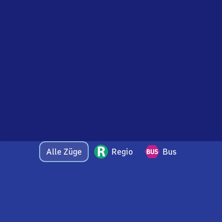
Alle Züge
Regio
Bus
Bei Fragen oder Feedback zu dieser Abfahrtstafel
wenden Sie sich gerne per E-Mail an