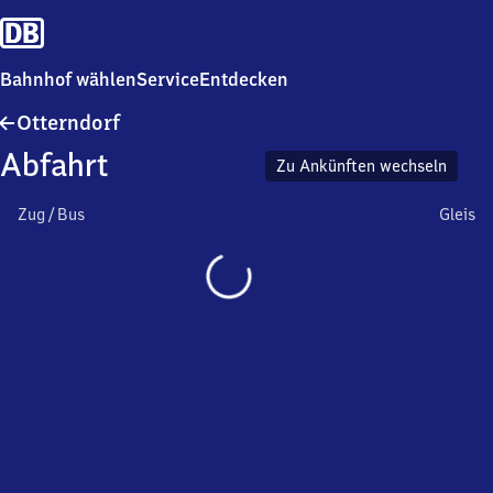
Bahnhof wählen
Service
Entdecken
Otterndorf
Otterndorf
Abfahrt
Zu Ankünften wechseln
Zug / Bus
Gleis
Wird
geladen…