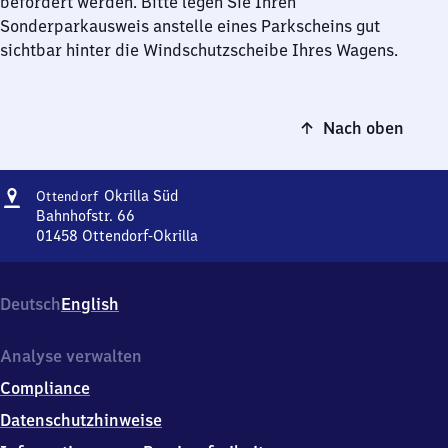
befördert werden. Bitte legen Sie Ihren
Sonderparkausweis anstelle eines Parkscheins gut
sichtbar hinter die Windschutzscheibe Ihres Wagens.
Nach oben
Adresse
Ottendorf-
Okrilla Süd
Ottendorf
Okrilla
Bahnhofstr. 66
Süd
01458
Ottendorf-Okrilla
Ottendorf-
Okrilla
Süd,
Deutsch
English
Bahnhofstr.
66,
0
Analyse verwalten
1
Compliance
4
5
Datenschutzhinweise
8