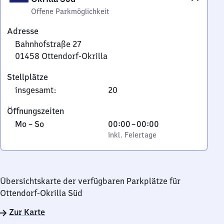
Offene Parkmöglichkeit
Adresse
Bahnhofstraße 27
01458
Ottendorf-Okrilla
Bahnhofstraße
Stellplätze
27,
insgesamt
:
20
0
1
Öffnungszeiten
4
Montag
,
Von
Mo
–
So
00:00
–
00:00
5
bis
inkl. Feiertage
0
inkl. Feiertage
8
Sonntag
Uhr
Ottendorf-
bis
Okrilla
0
Übersichtskarte der verfügbaren Parkplätze für
Uhr
Ottendorf-Okrilla Süd
Zur Karte