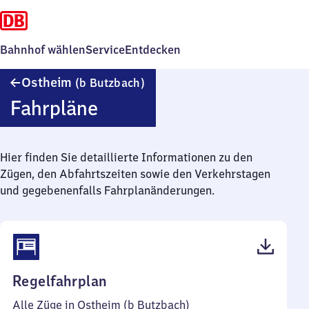
Bahnhof wählen
Service
Entdecken
Ostheim
Ostheim
(b Butzbach)
(bei
Fahrpläne
Butzbach)
Hier finden Sie detaillierte Informationen zu den
Zügen, den Abfahrtszeiten sowie den Verkehrstagen
und gegebenenfalls Fahrplanänderungen.
(PDF,
Regelfahrplan
49
Alle Züge in Ostheim (b Butzbach)