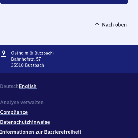
Nach oben
Adresse
Ostheim
Ostheim
(b Butzbach)
(bei
Bahnhofstr. 57
Butzbach)
35510
Butzbach
Ostheim
(bei
Butzbach),
Deutsch
English
Bahnhofstr.
57,
3
Analyse verwalten
5
Compliance
5
1
Datenschutzhinweise
0
Informationen zur Barrierefreiheit
Butzbach