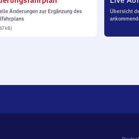
derungsfahrplan
Live Abf
67
elle Änderungen zur Ergänzung des
Übersicht d
Kilobyte)
lfahrplans
ankommend
67 kB
)