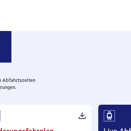
ofen (Oberbayern)
n Abfahrtszeiten
rungen.
(PDF,