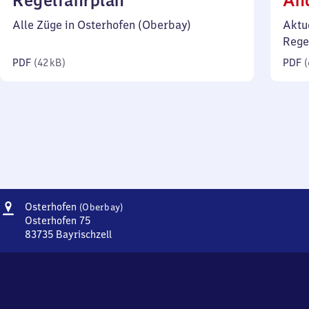
Regelfahrplan
Än
42
Alle Züge in Osterhofen (Oberbay)
Aktu
Kilobyte)
Rege
PDF
(
42 kB
)
PDF
(
Adresse
Osterhofen
Osterhofen
(Oberbay)
(Oberbayern)
Osterhofen 75
83735
Bayrischzell
Osterhofen
(Oberbayern),
Osterhofen
75,
8