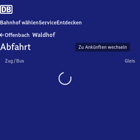
Bahnhof wählen
Service
Entdecken
Offenbach-
Waldhof
Offenbach
Waldhof
Abfahrt
Zu Ankünften wechseln
Zug / Bus
Gleis
Wird
geladen…