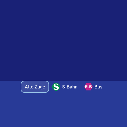
Alle Züge
S-Bahn
Bus
Bei Fragen oder Feedback zu dieser Abfahrtstafel
wenden Sie sich gerne per E-Mail an