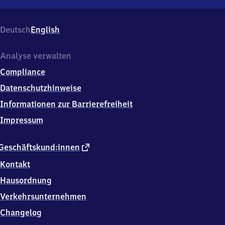
Ötisheim,
Bahnhofstr.
73,
Deutsch
English
7
5
4
Analyse verwalten
4
Compliance
3
Ötisheim
Datenschutzhinweise
Informationen zur Barrierefreiheit
Impressum
externer
Geschäftskund:innen
Link
Kontakt
Hausordnung
Verkehrsunternehmen
Changelog