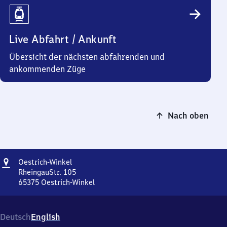
Live Abfahrt / Ankunft
Übersicht der nächsten abfahrenden und
ankommenden Züge
Nach oben
Adresse
Oestrich-
Oestrich-Winkel
Winkel
RheingauStr. 105
65375
Oestrich-Winkel
Oestrich-
Winkel,
RheingauStr.
Deutsch
English
105,